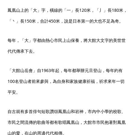
鳳凰山上的「大」字，橫線的「一」長120米，「丿」長180米，
「丶」長150米，合計450米，說是日本第一的大也不足為奇。
每年，「大」字都由熱心市民上山保養，將大館大文字的美世世
代代傳承下去。
「大館山岳會」自1963年起，每年都舉辦元旦登山，每年約有
100名登山者前來參與，為自身和家族健康祈福，祈求來年一切
平安。
自古就有多首俳句短歌讚頌鳳凰山和岩神，市內中小學的校歌、
市民之間流傳的歌曲等都有歌唱鳳凰山，大館市市民抱著對鳳凰
山的愛，在山的周邊代代相傳。