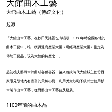
大館曲木工藝
1100年前的曲木品
大館曲木工藝
大館曲木工藝（傳統文化）
起源
「大館曲木工藝」在秋田民謠裡也有唱頌，1980年時全國各地的
曲木工藝中，唯一獲得通商產業大臣（現經濟產業大臣）指定為
傳統工藝品，現為大館的特產之一。
起初樵夫將薄木片曲成各種容器，後來藩政時代大館城主佐竹西
家眼見領地內有豐富的天然杉樹，利用獎賞鼓勵下級武士使用杉
木製作曲木工藝，從而將曲木工藝普及發展。
1100年前的曲木品