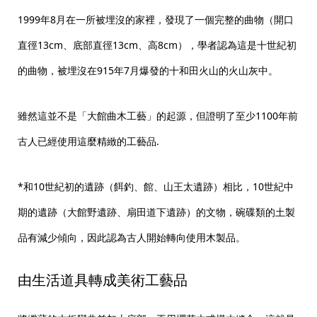
1999年8月在一所被埋沒的家裡，發現了一個完整的曲物（開口
直徑13cm、底部直徑13cm、高8cm），學者認為這是十世紀初
的曲物，被埋沒在915年7月爆發的十和田火山的火山灰中。
雖然這並不是「大館曲木工藝」的起源，但證明了至少1100年前
古人已經使用這麼精緻的工藝品.
*和10世紀初的遺跡（餌釣、館、山王太遺跡）相比，10世紀中
期的遺跡（大館野遺跡、扇田道下遺跡）的文物，碗碟類的土製
品有減少傾向，因此認為古人開始轉向使用木製品。
由生活道具轉成美術工藝品