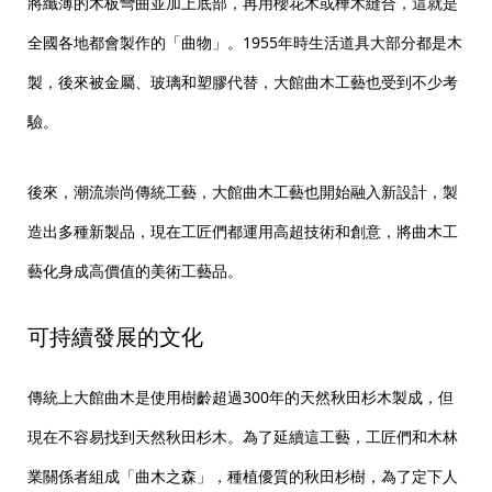
將纖薄的木板彎曲並加上底部，再用櫻花木或樺木縫合，這就是
全國各地都會製作的「曲物」。1955年時生活道具大部分都是木
製，後來被金屬、玻璃和塑膠代替，大館曲木工藝也受到不少考
驗。
後來，潮流崇尚傳統工藝，大館曲木工藝也開始融入新設計，製
造出多種新製品，現在工匠們都運用高超技術和創意，將曲木工
藝化身成高價值的美術工藝品。
可持續發展的文化
傳統上大館曲木是使用樹齡超過300年的天然秋田杉木製成，但
現在不容易找到天然秋田杉木。為了延續這工藝，工匠們和木林
業關係者組成「曲木之森」，種植優質的秋田杉樹，為了定下人