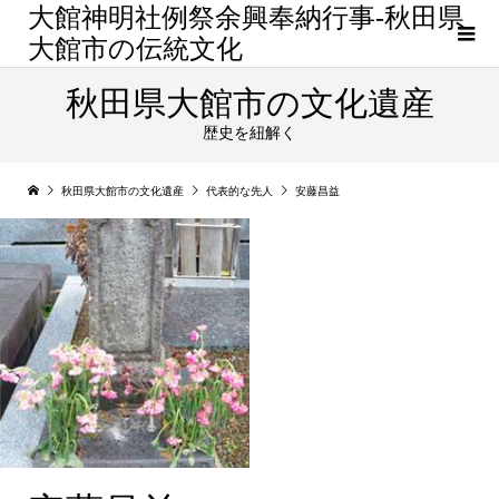
大館神明社例祭余興奉納行事-秋田県
大館市の伝統文化
秋田県大館市の文化遺産
歴史を紐解く
秋田県大館市の文化遺産
代表的な先人
安藤昌益