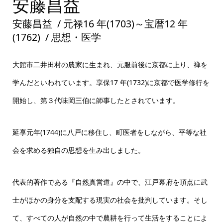
安藤昌益の墓
安藤昌益
安藤昌益 / 元禄16 年(1703)～宝暦12 年
(1762) / 思想・医学
大館市二井田村の農家に生まれ、元服前後に京都に上り、禅を
学んだといわれています。享保17 年(1732)に京都で医学修行を
開始し、第３代味岡三伯に師事したとされています。
延享元年(1744)に八戸に移住し、町医者をしながら、平等な社
会を求める独自の思想を生み出しました。
代表的著作である『自然真営道』の中で、江戸幕府を頂点に武
士がほかの身分を支配する現実の社会を批判しています。そし
て、すべての人が自然の中で農耕を行って生活をすることによ