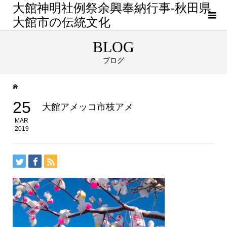
大館神明社例祭余興奉納行事-秋田県
大館市の伝統文化
BLOG
ブログ
25
大館アメッコ市枝アメ
MAR
2019