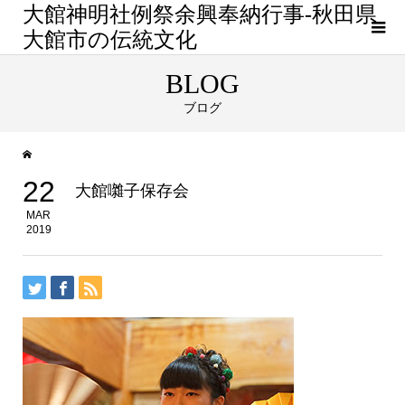
大館神明社例祭余興奉納行事-秋田県
大館市の伝統文化
BLOG
ブログ
22
大館囃子保存会
MAR
2019