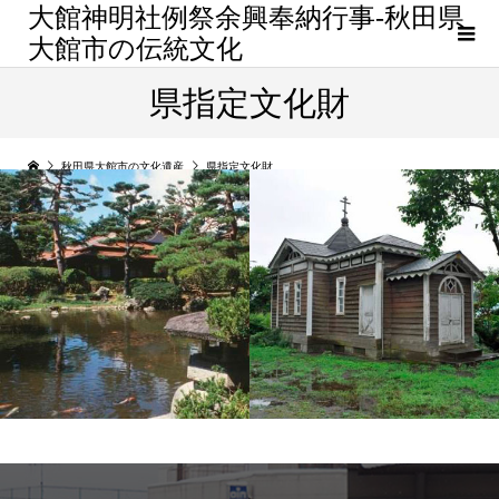
大館神明社例祭余興奉納行事-秋田県
大館市の伝統文化
県指定文化財
秋田県大館市の文化遺産
県指定文化財
鳥潟会館・庭園
北鹿ハリストス正教会聖
堂