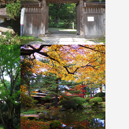
鳥潟会館 門