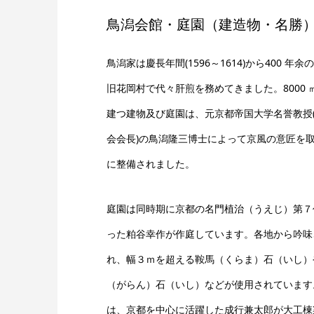
鳥潟会館・庭園（建造物・名勝
鳥潟家は慶長年間(1596～1614)から400 
旧花岡村で代々肝煎を務めてきました。8000
建つ建物及び庭園は、元京都帝国大学名誉教授
会会長)の鳥潟隆三博士によって京風の意匠を
に整備されました。
庭園は同時期に京都の名門植治（うえじ）第７
った粕谷幸作が作庭しています。各地から吟味
れ、幅３ｍを超える鞍馬（くらま）石（いし）
（がらん）石（いし）などが使用されています
は、京都を中心に活躍した成行兼太郎が大工棟