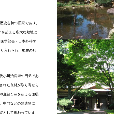
）
年余の歴史を持つ旧家であり、
 ㎡を超える広大な敷地に
(医学部長・日本外科学
鳥潟会館・庭園
取り入れられ、現在の形
代小川治兵衛の門弟であ
された良材が取り寄せら
や直径１ｍを超える伽藍
。中門などの建造物に
梁として携わっていま