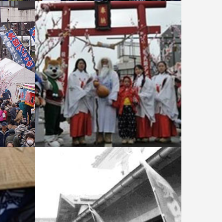
い
大館アメッコ市 大町の枝アメ
会場に作られた鳥居と拝殿