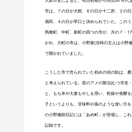
大館市史によると、明治初期から明治30 年代
市は、７の日が大館、６の日が十二所、２の日が
扇田、４の日が早口と決められていた。このう
馬喰町、中町、新町の四つの市が、月の７・17
かれ、大町の市は、小野家(当時の主人は小野儀
で開かれていました。
こうした市で売られていた初めの頃の飴は、農
と考えられている。昔のアメの製法(むつ市史・
と、もち米や大麦もやしを用い、乾燥や発酵を
子というよりも、甘味料や薬のような使い方を
の小野儀助日記には「あめ町」が登場し、これ
記録です。