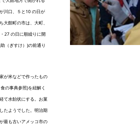
まで大館地方で開かれる
川口、５と10 の日が
ち大館町の市は、大町、
・27 の日に順繰りに開
助（ぎすけ）)の前通り
縁起の良い絡みアメをどう
家が米などで作ったもの
食の事典参照)を紐解く
経て水飴状にする。お菓
したようでした。明治期
が最も古いアメッコ市の