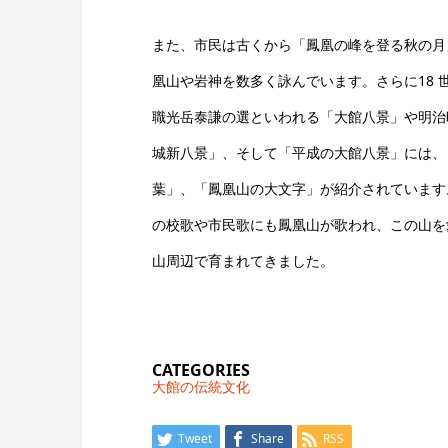
また、市民は古くから「鳳凰の峰を登る秋の月
凰山や岩神を数多く詠んでいます。さらに18 世
職光岳泰謙の選といわれる「大館八景」や明治
城新八景」、そして「平成の大館八景」には、
葉」、「鳳凰山の大文字」が紹介されています
の校歌や市民歌にも鳳凰山が歌われ、この山を
山周辺で育まれてきました。
CATEGORIES
大館の伝統文化
Tweet
Share
RSS