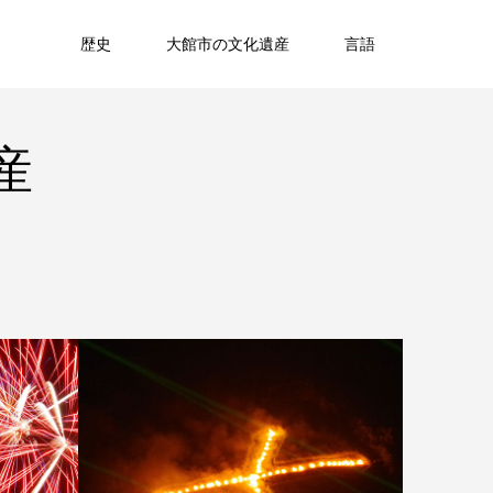
歴史
大館市の文化遺産
言語
産