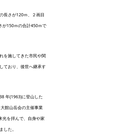
長さが120ｍ、２画目
が150ｍの合計450ｍで
れを施してきた市民や関
しており、後世へ継承す
年(1963)に登山した
的に大館山岳会の主催事業
来光を拝んで、自身や家
ました。