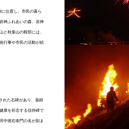
東側に位置し、市民の暮ら
岩神ふれあいの森、岩神
山と秋葉山の鞍部には、
統行事や市民の活動が続
大文字焼き花火大会
立された石碑があり、薬師
健康を祈念する信仰碑で
田中徳右衛門の名が刻ま