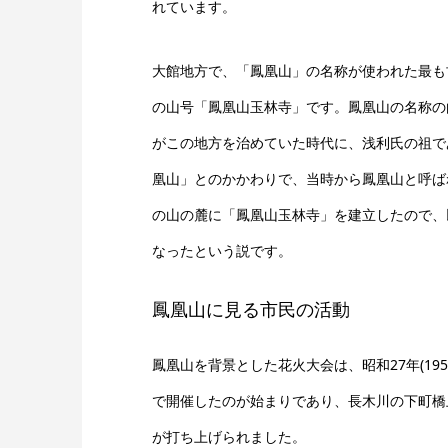
れています。
大館地方で、「鳳凰山」の名称が使われた最も
の山号「鳳凰山玉林寺」です。鳳凰山の名称の
がこの地方を治めていた時代に、浅利氏の祖で
凰山」とのかかわりで、当時から鳳凰山と呼ば
の山の麓に「鳳凰山玉林寺」を建立したので、
なったという説です。
鳳凰山に見る市民の活動
鳳
凰山を背景とした花火大会は、昭和27年(19
で開催したのが始まりであり、長木川の下町橋上流
が打ち上げられました。