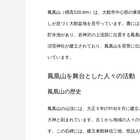
鳳凰山（標高520.6m）は、大館市中心部の
しが息づく大館盆地を見守っています。麓には
貯水池があり、岩神沢の上流部に位置する鳳凰
沼窪神社が建立されており、鳳凰山を背景に伝
いています。
鳳凰山を舞台とした人々の活動
鳳凰山の歴史
鳳凰山の山頂には、大正５年(1916)９月に建
大神と刻まれています。古くから地域の人々の
す。この石碑には、建立者館林信三他、世話人