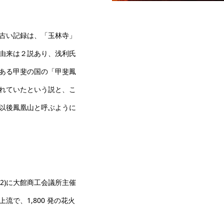
一斉点火作業
古い記録は、「玉林寺」
由来は２説あり、浅利氏
ある甲斐の国の「甲斐鳳
れていたという説と、こ
以後鳳凰山と呼ぶように
52)に大館商工会議所主催
で、1,800 発の花火