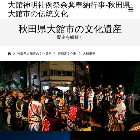
大館神明社例祭余興奉納行事-秋田県
大館市の伝統文化
秋田県大館市の文化遺産
歴史を紐解く
秋田県大館市の文化遺産
市指定文化財
大館囃子