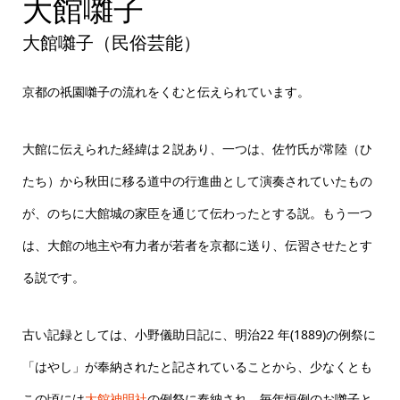
大館囃子 大豊講
大館囃子 踊り
大館囃子
大館囃子（民俗芸能）
京都の祇園囃子の流れをくむと伝えられています。
大館に伝えられた経緯は２説あり、一つは、佐竹氏が常陸（ひ
たち）から秋田に移る道中の行進曲として演奏されていたもの
が、のちに大館城の家臣を通じて伝わったとする説。もう一つ
は、大館の地主や有力者が若者を京都に送り、伝習させたとす
る説です。
古い記録としては、小野儀助日記に、明治22 年(1889)の例祭に
「はやし」が奉納されたと記されていることから、少なくとも
この頃には
大館神明社
の例祭に奉納され、毎年恒例のお囃子と