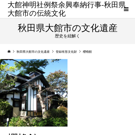
大館神明社例祭余興奉納行事-秋田県
大館市の伝統文化
秋田県大館市の文化遺産
歴史を紐解く
秋田県大館市の文化遺産
登録有形文化財
櫻櫓館