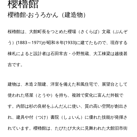
櫻櫓館
櫻櫓館
櫻櫓館-おうろかん（建造物）
桜櫓館は、大館町長をつとめた櫻場（さくらば）文蔵（ぶんぞ
う）(1883～1971)が昭和８年(1933)に建てたもので、現存する
棟札によると設計者は石田常吉・小野熊蔵、大工棟梁は越後甚
吉です。
建物は、木造２階建、洋室を備えた和風住宅で、展望台として
使われた塔屋（とうや）を持ち、複雑で変化に富んだ外観で
す。内部は杉の良材をふんだんに使い、質の高い空間が創出さ
れ、建具や付（つけ）書院（しょいん）に優れた技能が発揮さ
れています。櫻櫓館は、たびたび大火に見舞われた大館旧市街